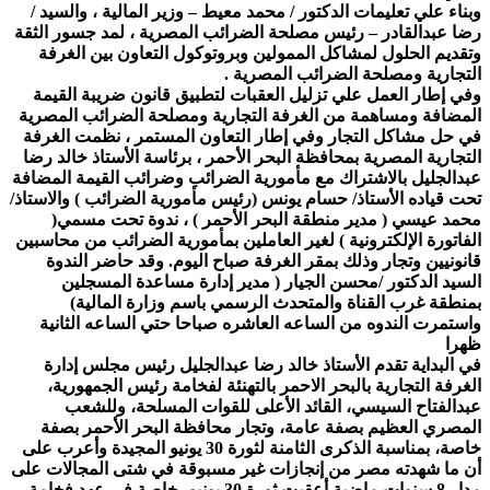
وبناء علي تعليمات الدكتور / محمد معيط – وزير المالية ، والسيد /
رضا عبدالقادر – رئيس مصلحة الضرائب المصرية ، لمد جسور الثقة
وتقديم الحلول لمشاكل الممولين وبروتوكول التعاون بين الغرفة
التجارية ومصلحة الضرائب المصرية .
وفي إطار العمل علي تزليل العقبات لتطبيق قانون ضريبة القيمة
المضافة ومساهمة من الغرفة التجارية ومصلحة الضرائب المصرية
في حل مشاكل التجار وفي إطار التعاون المستمر ، نظمت الغرفة
التجارية المصرية بمحافظة البحر الأحمر ، برئاسة الأستاذ خالد رضا
عبدالجليل بالاشتراك مع مأمورية الضرائب وضرائب القيمة المضافة
تحت قياده الأستاذ/ حسام يونس (رئيس مأمورية الضرائب ) والاستاذ/
محمد عيسي ( مدير منطقة البحر الأحمر ) ، ندوة تحت مسمي(
الفاتورة الإلكترونية ) لغير العاملين بمأمورية الضرائب من محاسبين
قانونيين وتجار وذلك بمقر الغرفة صباح اليوم. وقد حاضر الندوة
السيد الدكتور /محسن الجيار ( مدير إدارة مساعدة المسجلين
بمنطقة غرب القناة والمتحدث الرسمي باسم وزارة المالية)
واستمرت الندوه من الساعه العاشره صباحا حتي الساعه الثانية
ظهرا
في البداية تقدم الأستاذ خالد رضا عبدالجليل رئيس مجلس إدارة
الغرفة التجارية بالبحر الاحمر بالتهنئة لفخامة رئيس الجمهورية،
عبدالفتاح السيسي، القائد الأعلى للقوات المسلحة، وللشعب
المصري العظيم بصفة عامة، وتجار محافظة البحر الأحمر بصفة
خاصة، بمناسبة الذكرى الثامنة لثورة 30 يونيو المجيدة وأعرب على
أن ما شهدته مصر من إنجازات غير مسبوقة في شتى المجالات على
مدار 8 سنوات ماضية أعقبت ثورة 30 يونيو، خاصة في عهد فخامة